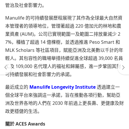
管治及社會影響力。
Manulife 的可持續發展歷程展現了其作為全球最大自然資
本管理者的領導地位，管理著超過 220 億加元的林地和農
業資產 (AUM)。公司已實現範圍一及範圍二排放量減少 2
7%，種植了超過 14 億棵樹，並透過推進 Peso Smart 和
MLK Scholars 等社區項目，賦能亞洲及北美數以千計的年
輕人。其包容性的職場舉措持續促進全球超過 39,000 名員
工及 109,000 名代理人的福祉和歸屬感，進一步鞏固其對
可持續發展和社會影響力的承諾。
最近成立的
Manulife Longevity Institute
透過建立一
個全球平台來強調這一承諾，旨在推動各項行動，幫助亞
洲及世界各地的人們在 2030 年前過上更長壽、更健康及財
政更穩健的生活。
關於 ACES Awards