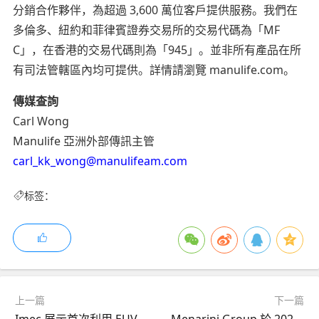
分銷合作夥伴，為超過 3,600 萬位客戶提供服務。我們在
多倫多、紐約和菲律賓證券交易所的交易代碼為「MF
C」，在香港的交易代碼則為「945」。並非所有產品在所
有司法管轄區內均可提供。詳情請瀏覽 manulife.com。
傳媒查詢
Carl Wong
Manulife 亞洲外部傳訊主管
carl_kk_wong@manulifeam.com
标签：
上一篇
下一篇
Imec 展示首次利用 EUV 光刻技術實現的固態納米孔的晶圓級製造
Menarini Group 於 2025 年聖安東尼奧乳癌研討會公佈 Elacestrant (ORSERDU®) 針對 ER+、HER2- 轉移性乳癌 (mBC) 患者的第 2 期聯合治療數據