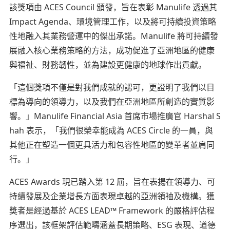
該獎項由 ACES Council 頒發，旨在表彰 Manulife 透過其
Impact Agenda、環境管理工作，以及將可持續投資策略
性地融入其業務營運中的傑出承諾。Manulife 將可持續發
展融入核心業務策略的方法，成功促進了亞洲地區的健康
與福祉、財務韌性，並為建設更健康的地球作出貢獻。
「這個獎項不僅是對我們成就的認可，更證明了我們以目
標為導向的領導力，以及我們在亞洲地區所創造的實質影
響。」Manulife Financial Asia 首席市場推廣官 Harshal S
hah 表示，「我們很榮幸能成為 ACES Circle 的一員，與
其他正在塑造一個更具活力和包容性地區的變革者並肩同
行。」
ACES Awards 現已踏入第 12 屆，旨在表揚在領導力、可
持續發展及企業增長方面表現卓越的亞洲領袖及機構。獲
獎者是經過基於 ACES LEAD™ Framework 的嚴格評估程
序選出，該框架評估範疇涵蓋長期策略、ESG 表現、道德