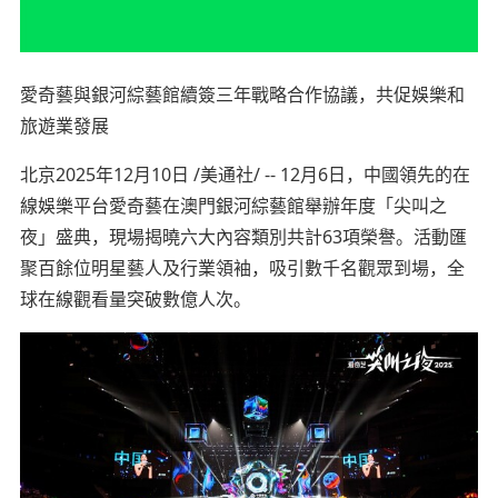
愛奇藝與銀河綜藝館續簽三年戰略合作協議，共促娛樂和
旅遊業發展
北京2025年12月10日 /美通社/ -- 12月6日，中國領先的在
線娛樂平台愛奇藝在澳門銀河綜藝館舉辦年度「尖叫之
夜」盛典，現場揭曉六大內容類別共計63項榮譽。活動匯
聚百餘位明星藝人及行業領袖，吸引數千名觀眾到場，全
球在線觀看量突破數億人次。