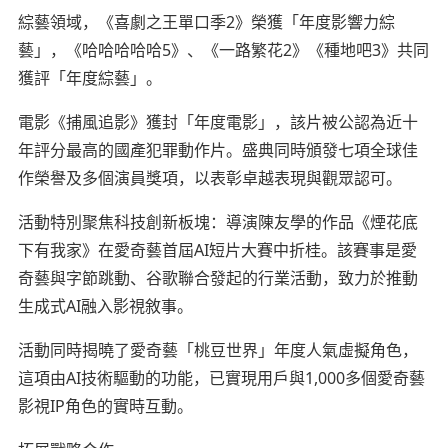
綜藝領域，《喜劇之王單口季2》榮獲「年度影響力綜
藝」，《哈哈哈哈哈5》、《一路繁花2》《種地吧3》共同
獲評「年度綜藝」。
電影《捕風追影》獲封「年度電影」，該片被公認為近十
年評分最高的國產犯罪動作片。盛典同時頒發七項全球佳
作榮譽及多個演員獎項，以表彰卓越表現與觀眾認可。
活動特別聚焦科技創新板塊：導演陳友學的作品《煙花底
下有我家》在愛奇藝首屆AI短片大賽中折桂。該賽事是愛
奇藝與字節跳動、谷歌聯合發起的行業活動，致力於推動
生成式AI融入影視敘事。
活動同時揭曉了愛奇藝「桃豆世界」年度人氣虛擬角色，
這項由AI技術驅動的功能，已實現用戶與1,000多個愛奇藝
影視IP角色的實時互動。