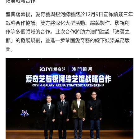
拓展戰略合作
盛典落幕後，愛奇藝與銀河綜藝館於12月9日宣佈續簽三年
戰略合作協議。雙方將深化大型活動、綜藝製作、影視創
作等多個領域的合作。此次合作將助力澳門建設「演藝之
都」的發展規劃，並進一步鞏固愛奇藝的線下娛樂業務版
圖。