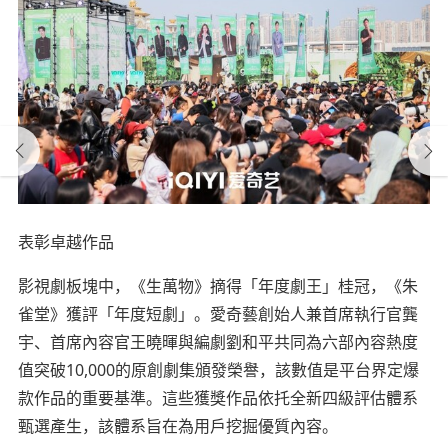
表彰卓越作品
影視劇板塊中，《生萬物》摘得「年度劇王」桂冠，《朱
雀堂》獲評「年度短劇」。愛奇藝創始人兼首席執行官龔
宇、首席內容官王曉暉與編劇劉和平共同為六部內容熱度
值突破10,000的原創劇集頒發榮譽，該數值是平台界定爆
款作品的重要基準。這些獲獎作品依托全新四級評估體系
甄選產生，該體系旨在為用戶挖掘優質內容。