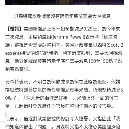
貝森特驚訝鮑威爾沒有暗示年底前需要大幅減息。
【橙訊】
美國聯儲局上周一如預期減息0.25厘，為今年來
首次減息，主席鮑威爾(Jerome Powell)表示將「逐次會
議」審視是否需要調整利率。美國財政部長貝森特(Scott B
essent)接受傳媒訪問時指，利率過度限制，需要大冋幅減
息，他對鮑威爾沒有暗示年底前需要減息100至150點子點
到有點驚訝。
貝森特表示，不明白為何鮑威爾為何在此略為退縮。他讚
揚總統特朗普提名的新任聯儲局理事米蘭，指他堅持減息5
0點子，「注入新的血液是好事」，米蘭上任一周的發言
量，已超過拜登政府任命官員在整個任期內的發言量。
他表示，最近對就業數據的修訂令人擔憂，又指因此「我
們知道內部出了問題」。貝森特又指不太擔心美國經濟陷