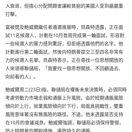
入衰退，但擔心分配問題會讓較貧窮的美國人受到最嚴重
打擊。
當被問及鮑威爾繼任者遴選進展時，貝森特透露，正在面
試11名候選人，計劃在10月首周完成第一輪面試，形容對
一些候選人的實力感到驚訝，但拒絕透露他們的名字。他
計劃進行第二輪面試，然後向特朗普提交三至四名非常有
力的候選人名單。貝森特表示，正在尋找一位思想開放的
人來領導聯儲局，「我要找一個思想開放、不回顧過去、
向前看的人」。
鮑威爾周二(23日)指，聯儲局在權衡未來決策時，必須同時
考慮勞動力市場走弱和通脹上升風險。由於短期通脹風險
傾向於上行，就業風險傾向於下行，局面具挑戰性，雙重
風險意味著沒有無風險的路徑。不過，他未透露是否支持
在10月的會議減息。鮑威爾強調，聯儲局必須保持警惕，
防止特朗普的關稅措施，導致持久的通脹。