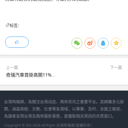
标签：
上一篇
下一篇
奇瑞汽車首掛高開11%一手賬賺345元 由200手才穩中
台灣時報網，為關注台灣动态、两岸资讯之重要平台。其網羅多元新
聞，涵盖政經、文教、社會等各領域，以專業、及时、全面之報道，
為讀者呈現台灣及兩岸最新事態，是獲取相关資訊的优质窗口。
Copyright © 202-2026 All Right 台灣時報網 版權所有！