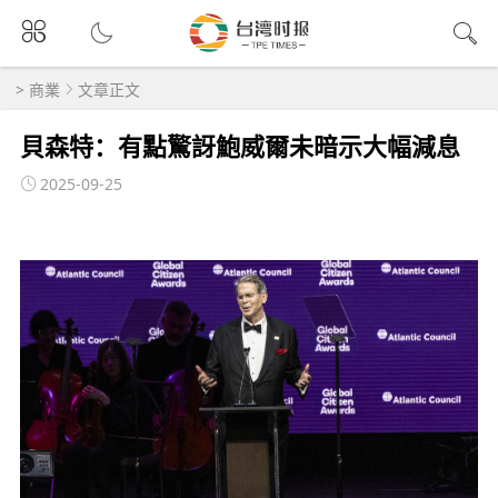
>
商業
文章正文
貝森特：有點驚訝鮑威爾未暗示大幅減息
2025-09-25