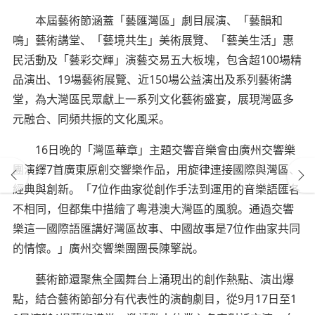
本屆藝術節涵蓋「藝匯灣區」劇目展演、「藝韻和
鳴」藝術講堂、「藝境共生」美術展覽、「藝美生活」惠
民活動及「藝彩交輝」演藝交易五大板塊，包含超100場精
品演出、19場藝術展覽、近150場公益演出及系列藝術講
堂，為大灣區民眾獻上一系列文化藝術盛宴，展現灣區多
元融合、同頻共振的文化風采。
16日晚的「灣區華章」主題交響音樂會由廣州交響樂
團演繹7首廣東原創交響樂作品，用旋律連接國際與灣區、
經典與創新。「7位作曲家從創作手法到運用的音樂語匯各
不相同，但都集中描繪了粵港澳大灣區的風貌。通過交響
樂這一國際語匯講好灣區故事、中國故事是7位作曲家共同
的情懷。」廣州交響樂團團長陳擎説。
藝術節還聚焦全國舞台上涌現出的創作熱點、演出爆
點，結合藝術節部分有代表性的演齣劇目，從9月17日至1