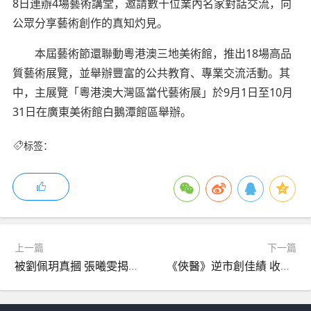
8日連辦4場藝術講堂，邀請數十位業內名家對話交流，向
公眾分享藝術創作的真知灼見。
本屆藝術節還聯動粵港澳三地美術館，推出18場高品
質藝術展覽，並舉辦豐富的公共教育、專業交流活動。其
中，主展覽「粵港澳大灣區當代藝術展」於9月1日至10月
31日在廣東美術館白鵝潭館區舉辦。
标签：
上一篇
下一篇
被劉佩玥真摑 張曦雯揭二人戲裏戲外兩個樣
《俠醫》逆市創佳績 收視登頂 醫師陳豪成張曦雯理想伴侶