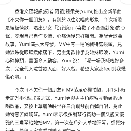
香港文匯報訊(記者 阿祖)鍾柔美(Yumi)推出全新單曲
《不欠你一個朋友》，有別於以往跳唱的形象，今次新歌
是慢板情歌，唱出少女「沉錯船」(喜歡了不合適對象)的心
聲，發現自己自作多情，心痛過後只好離開。為配合歌曲
故事，Yumi演技大爆發，MV中有一埸喊戲特寫鏡頭，見
她淚珠從眼眶緩緩落下，男主角欲伸手為她抹眼淚，Yumi
心碎擰頭，畫面令人動容。Yumi說：「呢一場我喊咗好多
次，完全代入咗首歌入面，好入戲，希望大家都feel到我幾
傷心啦。」
今次《不欠你一個朋友》MV落足心機拍攝，用15小時
走訪7個地點取景之餘，Yumi更與男主角甜蜜互動頭貼頭
喝飲品，又換上華麗晚裝坐在三角鋼琴前自彈自唱，為此
她特意苦練鋼琴。Yumi表示很多謝琴行贊助一個又靚又優
雅的三角琴給她拍MV，第一次在戶外大草地彈琴，感覺好
新奇，希望大家會看到她不同的一面。