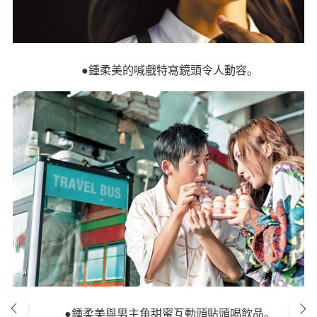
●鍾柔美的喊戲特寫鏡頭令人動容。
●鍾柔美與男主角甜蜜互動頭貼頭喝飲品。