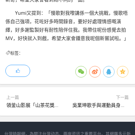
Yumi又提到：「慢歌對我嚟講係一個大挑戰，慢歌唔
係自己強項，花咗好多時間錄音，要好好處理情感嘅演
繹，好多謝監製好有耐性陪伴住我。我帶住呢份感覺去拍
MV，好快就入到戲，希望大家會鍾意我呢個新嘗試啦。」
标签：
上一篇
下一篇
領釜山影展「山茶花獎」 張艾嘉視挑戰為前進動力
吳業坤歌手與運動員身份相輔相成
台灣時報網，為關注台灣动态、两岸资讯之重要平台。其網羅多元新