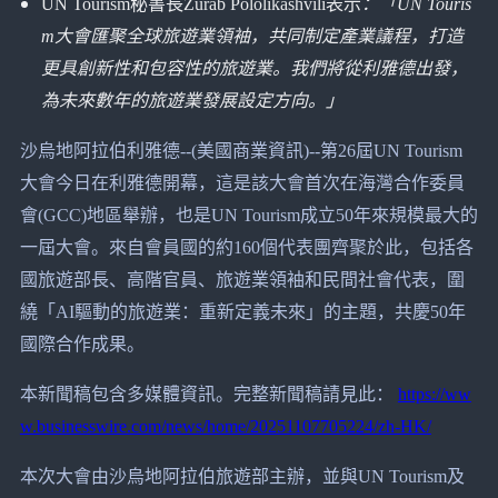
UN Tourism秘書長Zurab Pololikashvili表示
：「UN Touris
m大會匯聚全球旅遊業領袖，共同制定產業議程，打造
更具創新性和包容性的旅遊業。我們將從利雅德出發，
為未來數年的旅遊業發展設定方向。」
沙烏地阿拉伯利雅德--(美國商業資訊)--第26屆UN Tourism
大會今日在利雅德開幕，這是該大會首次在海灣合作委員
會(GCC)地區舉辦，也是UN Tourism成立50年來規模最大的
一屆大會。來自會員國的約160個代表團齊聚於此，包括各
國旅遊部長、高階官員、旅遊業領袖和民間社會代表，圍
繞「AI驅動的旅遊業：重新定義未來」的主題，共慶50年
國際合作成果。
本新聞稿包含多媒體資訊。完整新聞稿請見此：
https://ww
w.businesswire.com/news/home/20251107705224/zh-HK/
本次大會由沙烏地阿拉伯旅遊部主辦，並與UN Tourism及