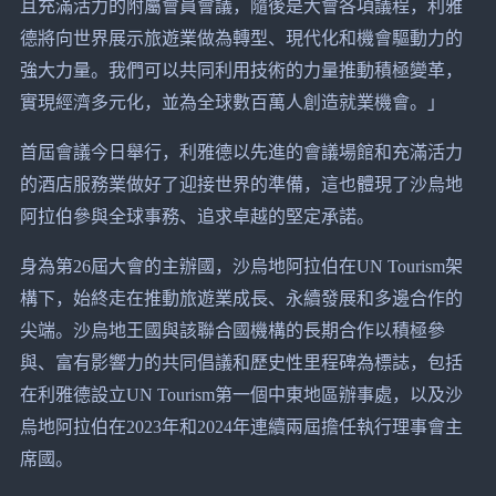
且充滿活力的附屬會員會議，隨後是大會各項議程，利雅
德將向世界展示旅遊業做為轉型、現代化和機會驅動力的
強大力量。我們可以共同利用技術的力量推動積極變革，
實現經濟多元化，並為全球數百萬人創造就業機會。」
首屆會議今日舉行，利雅德以先進的會議場館和充滿活力
的酒店服務業做好了迎接世界的準備，這也體現了沙烏地
阿拉伯參與全球事務、追求卓越的堅定承諾。
身為第26屆大會的主辦國，沙烏地阿拉伯在UN Tourism架
構下，始終走在推動旅遊業成長、永續發展和多邊合作的
尖端。沙烏地王國與該聯合國機構的長期合作以積極參
與、富有影響力的共同倡議和歷史性里程碑為標誌，包括
在利雅德設立UN Tourism第一個中東地區辦事處，以及沙
烏地阿拉伯在2023年和2024年連續兩屆擔任執行理事會主
席國。