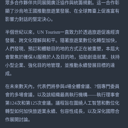
眾多合作夥伴共同展開廣泛協作與統籌規劃。這一合作彰
顯了沙烏地王國推動旅遊業發展、在全球舞臺上促進富有
影響力對話的堅定決心。
半個世紀以來，UN Tourism一直致力於透過旅遊促進經濟
發展、跨文化理解與和平。隨著旅遊業數位化轉型加快，
人們發現、預訂和體驗目的地的方式正在被重塑，本屆大
會聚焦於確保AI服務於人及目的地，協助創造就業、扶持
小型企業、強化目的地管理，並推動永續發展目標的達
成。
在未來數天內，代表們將參與4場全體會議、7個專門委員
會的多場會議，以及該組織最高執行機構——執行理事會
第124次和第125次會議。議程旨在圍繞人工智慧和數位化
轉型如何加快旅遊業永續、包容性成長，以及深化國際合
作展開討論。