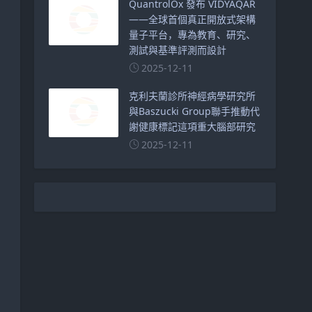
QuantrolOx 發布 VIDYAQAR
——全球首個真正開放式架構
量子平台，專為教育、研究、
測試與基準評測而設計
2025-12-11
克利夫蘭診所神經病學研究所
與Baszucki Group聯手推動代
謝健康標記這項重大腦部研究
2025-12-11