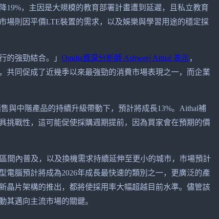
下降19%，主因是大規模的教育部署計畫遭到延遲，且私立教育
市場則因平價LTE裝置的需求，以及娛樂與學習用途的穩定採
執行的強勁結合。」
Omdia資深分析師 Ashweej Aithal 表示
，
，共同促成了近幾季以來最強勁的消費市場表現之一，而企業
售與中階產品的持續升級帶動下，預計將成長13%。Aithal補
更具挑戰性，這可能促使採購週期提前，因為買家會在預期的價
價格區間內普及，以及換機需求持續延伸至更小的城市，市場預計
電腦預計將成為2026年成長最快速的類別之一，更廣泛的產
新晶片架構的推出，都將使採用率大幅超越目前水準。儘管該
動其邁向主流市場的關鍵。