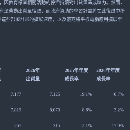
軟，因教育標案相關活動的停滯持續對出貨量造成壓力。然而，
將有望帶動出貨量復甦，而政府資助的學習計畫將在此復甦中扮
取決於這些部署計畫的擴展速度，以及廠商將平板電腦應用擴展至
年
2026年
2025年年度
2026年年度
量
出貨量
成長率
成長率
7,177
7,125
19.1%
-0.7%
7,819
8,070
8.6%
3.2%
267
315
2.1%
17.9%