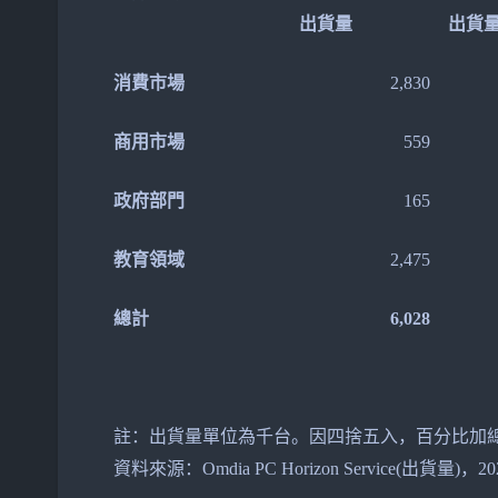
出貨量
出貨
消費市場
2,830
商用市場
559
政府部門
165
教育領域
2,475
總計
6,028
註：出貨量單位為千台。因四捨五入，百分比加總
資料來源：Omdia PC Horizon Service(出貨量)，20