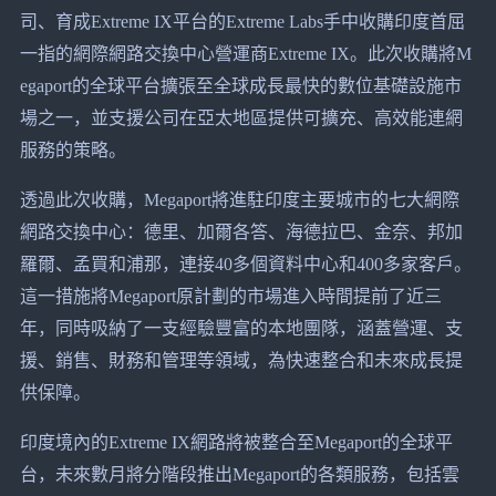
司、育成Extreme IX平台的Extreme Labs手中收購印度首屈
一指的網際網路交換中心營運商Extreme IX。此次收購將M
egaport的全球平台擴張至全球成長最快的數位基礎設施市
場之一，並支援公司在亞太地區提供可擴充、高效能連網
服務的策略。
透過此次收購，Megaport將進駐印度主要城市的七大網際
網路交換中心：德里、加爾各答、海德拉巴、金奈、邦加
羅爾、孟買和浦那，連接40多個資料中心和400多家客戶。
這一措施將Megaport原計劃的市場進入時間提前了近三
年，同時吸納了一支經驗豐富的本地團隊，涵蓋營運、支
援、銷售、財務和管理等領域，為快速整合和未來成長提
供保障。
印度境內的Extreme IX網路將被整合至Megaport的全球平
台，未來數月將分階段推出Megaport的各類服務，包括雲