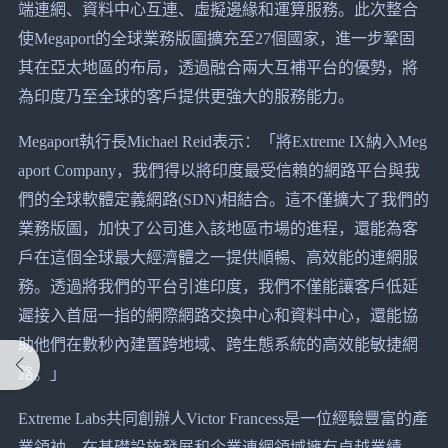
端連網、資料中心互連、虛擬邊緣和運算服務。此次整合
使Megaport的全球業務版圖擴充至27個國家，進一步鞏固
其在亞太地區的布局，透過融合兩大互補平台的優勢，將
為印度乃至全球的客戶提供更強大的服務能力。
Megaport執行長Michael Reid表示：「將Extreme IX納入Meg
aport Company，我們得以將印度最受信賴的網路平台與我
們的全球軟體定義網路(SDN)相結合。這不僅擴大了我們的
業務版圖，加快了公司進入該地區市場的進程，還能為客
戶在這個全球最大經濟體之一提供順暢、高效能的連網服
務。透過將我們的平台引進印度，我們不僅能讓客戶低延
遲接入首屈一指的網際網路交換中心和資料中心，還能協
助他們在數秒內建置跨地域、跨生態系統的高效能敏捷網
路。」
Extreme Labs共同創辦人Victor Francess是一位經驗豐富的產
業領袖，在基礎設施發展和企業連網領域擁有卓越業績。