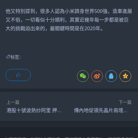
他又特別提到，很多人認為小米躋身世界500強，造車進展
又不俗，一切看似十分順利，其實近幾年每一步都是被巨
大的挑戰迫出來的，最關鍵時間是在2020年。
标签：
上一篇
下一篇
港股十號波熱炒阿里 押注人工智能股價飆逾9% 市值進賬近3000億
傳內地促領先晶片商境內上市 長鑫存儲改赴A股掛牌