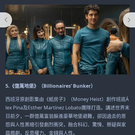
5.《億萬地堡》（Billionaires’ Bunker）
西班牙原創影集由《紙房子》（Money Heist）創作班底Á
lex Pina及Esther Martínez Lobato團隊打造。講述世界末
日前夕，一群億萬富翁躲進豪華地堡避難，卻因過去的恩
怨與人性黑暗引發劇烈衝突，融合科幻、驚悚、懸疑與家
庭戲劇，反思權力、金錢與人性。