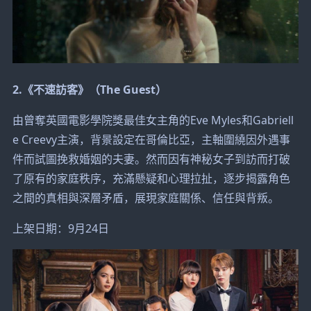
2.《不速訪客》（The Guest）
由曾奪英國電影學院獎最佳女主角的Eve Myles和Gabriell
e Creevy主演，背景設定在哥倫比亞，主軸圍繞因外遇事
件而試圖挽救婚姻的夫妻。然而因有神秘女子到訪而打破
了原有的家庭秩序，充滿懸疑和心理拉扯，逐步揭露角色
之間的真相與深層矛盾，展現家庭關係、信任與背叛。
上架日期：9月24日