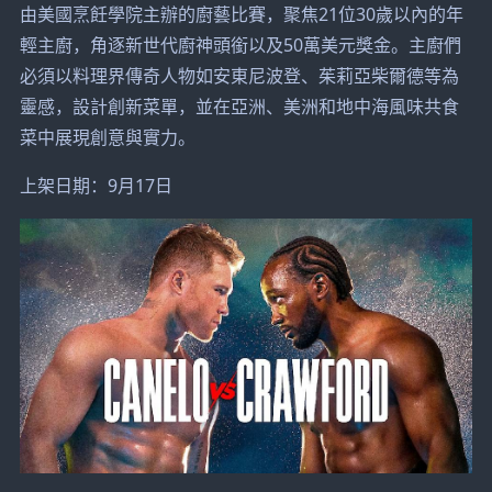
由美國烹飪學院主辦的廚藝比賽，聚焦21位30歲以內的年
輕主廚，角逐新世代廚神頭銜以及50萬美元獎金。主廚們
必須以料理界傳奇人物如安東尼波登、茱莉亞柴爾德等為
靈感，設計創新菜單，並在亞洲、美洲和地中海風味共食
菜中展現創意與實力。
上架日期：9月17日