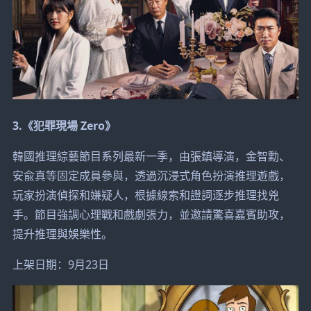
3.《犯罪現場 Zero》
韓國推理綜藝節目系列最新一季，由張鎮導演，金智勳、
安兪真等固定成員參與，透過沉浸式角色扮演推理遊戲，
玩家扮演偵探和嫌疑人，根據線索和證詞逐步推理找兇
手。節目強調心理戰和戲劇張力，並邀請驚喜嘉賓助攻，
提升推理與娛樂性。
上架日期：9月23日