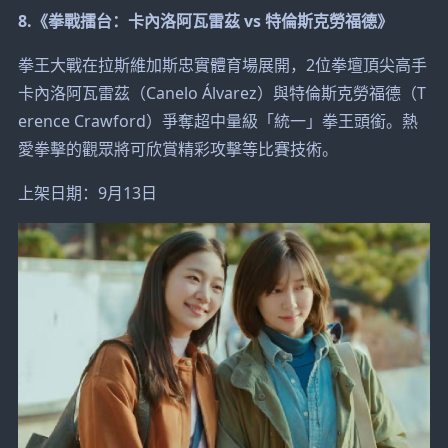
8.《拳戰擂台：卡內洛阿瓦雷茲 vs 特倫斯克勞福德》
拳王大戰在拉斯維加斯忠實體育場展開，2位拳壇頂尖高手
卡內洛阿瓦雷茲（Canelo Álvarez）與特倫斯克勞福德（T
erence Crawford）爭奪超中量級「統一」拳王頭銜。熱
愛拳擊的觀眾將可欣賞精彩攻擊等比賽技術。
上架日期：9月13日