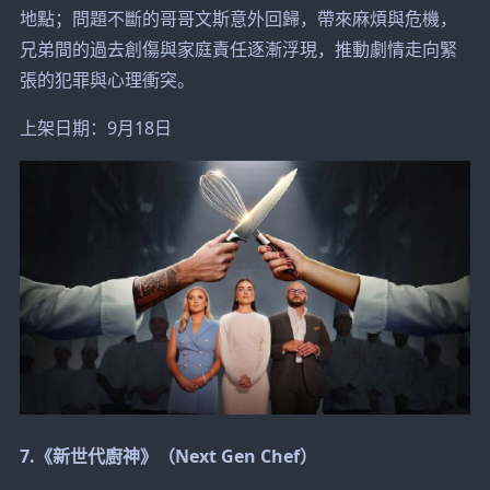
地點；問題不斷的哥哥文斯意外回歸，帶來麻煩與危機，
兄弟間的過去創傷與家庭責任逐漸浮現，推動劇情走向緊
張的犯罪與心理衝突。
上架日期：9月18日
7.《新世代廚神》（Next Gen Chef）