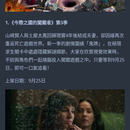
1.《今際之國的闖關者》第3季
山崎賢人與土屋太鳳回歸現實4年後結成夫妻，卻因緣再次
重返死亡遊戲世界。新一季的劇情圍繞「鬼牌」，在極限
求生關卡中處處隱藏解謎細節，大家在欣賞視覺效果時，
不妨與角色們一起燒腦投入闖關遊戲之中。只要等到9月25
日，即可一口氣追看！
上架日期：9月25日