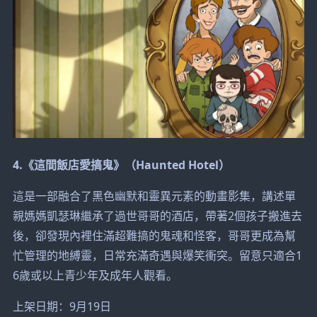
4.《這間飯店愛搞鬼》（Haunted Hotel）
這是一部融合了黑色幽默和靈異元素的動畫影集，講述單
親媽媽凱瑟琳繼承了過世哥哥的酒店，帶著2個孩子搬進去
後，卻發現內裡住滿超難搞的鬼魂和怪客，哥哥更成為幫
忙管理的地縛靈，日常充滿奇遇與爆笑衝突。留意只適合1
6歲或以上青少年及成年人觀看。
上架日期：9月19日