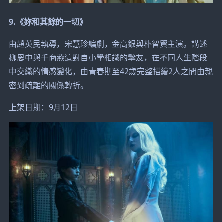
9.《妳和其餘的一切》
由趙英民執導，宋慧珍編劇，金高銀與朴智賢主演。講述
柳恩中與千商燕這對自小學相識的摯友，在不同人生階段
中交織的情感變化，由青春期至42歲完整描繪2人之間由親
密到疏離的關係轉折。
上架日期：9月12日