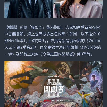
【橙訊】
颱風「樺加沙」襲港期間，大家如果覺得留在家
中百無聊賴，線上也有很多出色的影片解悶！以下推介10
部Netflix本月上架的新片，包括有談論度極高的《Wedne
sday》第2季第2部、由金高銀主演的新韓劇《妳和其餘的
一切》及即將上架的《今際之國的闖關者》第3季等。