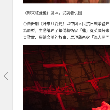
《歸來紅菱艷》劇照。受訪者供圖
芭蕾舞劇《歸來紅菱艷》以中國人民抗日戰爭暨世
為原型，生動講述了華僑藝術家「蓮」從英國歸來
育難童、賡續文脈的故事，展現藝術家「為人民而