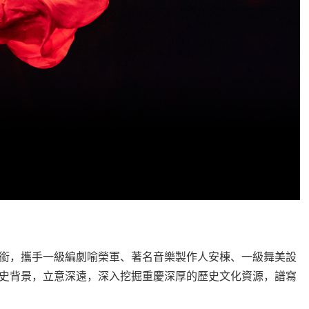
銜，攜手一級編劇喻榮軍、著名音樂製作人安棟、一級舞美設
史背景，立意深遠，深入挖掘重慶深厚的歷史文化資源，譜寫