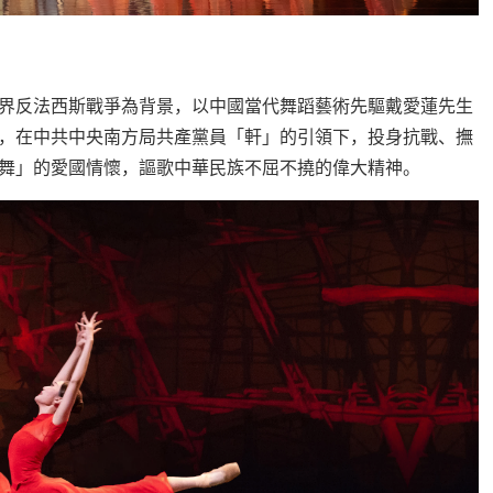
界反法西斯戰爭為背景，以中國當代舞蹈藝術先驅戴愛蓮先生
，在中共中央南方局共產黨員「軒」的引領下，投身抗戰、撫
舞」的愛國情懷，謳歌中華民族不屈不撓的偉大精神。