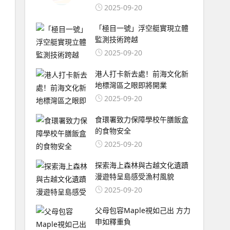
2025-09-20
「極目一號」浮空艇實現立體
監測技術跨越
2025-09-20
港人打卡新去處！前海文化新
地標灣區之眼即將開業
2025-09-20
食環署致力保障學校午膳飯盒
的食物安全
2025-09-20
探索海上森林與古越文化遺蹟
漫遊特呈島感受漁村風貌
2025-09-20
父母包容Maple視如己出 方力
申如釋重負