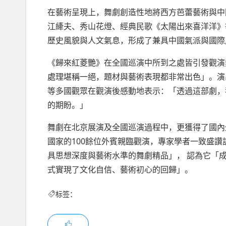
在藝術呈現上，舞劇創造性地將西方芭蕾藝術與中
江縴夫、秀山花燈、經典民歌《太陽出來喜洋洋》
歷史風貌與人文氣息，形成了兼具中國氣派與國際
《歸來紅菱艷》在全國巡演中所到之處皆引發觀演
處理堪稱一絕，題材與藝術表現都非常出色」。演
等多國觀眾在觀演後感動地表示：「透過這部劇，
的期盼。」
舞劇在北京展演及全國巡演過程中，更獲得了國內
國家的100餘位外賓親臨觀演，專家學者一致盛
具思想深度與藝術水準的舞劇精品」， 認為它「
式實現了文化自信、藝術初心的回歸」。
标签：