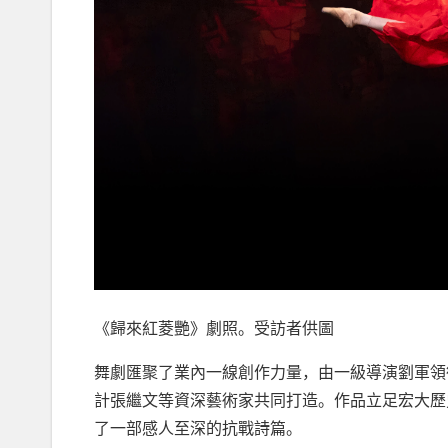
《歸來紅菱艷》劇照。受訪者供圖
舞劇匯聚了業內一線創作力量，由一級導演劉軍領
計張繼文等資深藝術家共同打造。作品立足宏大歷
了一部感人至深的抗戰詩篇。