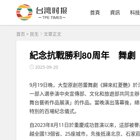
首頁
資訊
科技
首页
>
民生
文章正文
紀念抗戰勝利80周年 舞劇
2025-09-20
9月19日晚，大型原創芭蕾舞劇《歸來紅菱艷》於
一部入選參演中央宣傳部、文化和旅遊部共同主辦
舞台藝術作品展演」的作品。當晚演出落幕後，總
特別的百場紀念儀式。
自2023年8月11日於重慶成功首演以來，這部
越全國13個省、25座城市，先後抵達北京、石