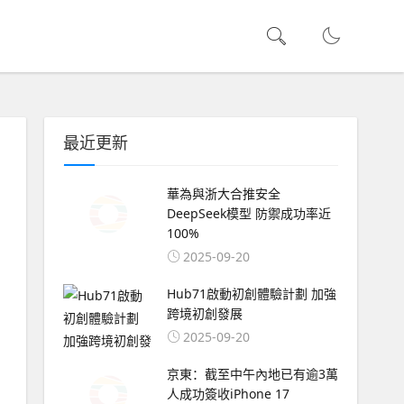
最近更新
華為與浙大合推安全
DeepSeek模型 防禦成功率近
100%
2025-09-20
Hub71啟動初創體驗計劃 加強
跨境初創發展
2025-09-20
京東：截至中午內地已有逾3萬
人成功簽收iPhone 17