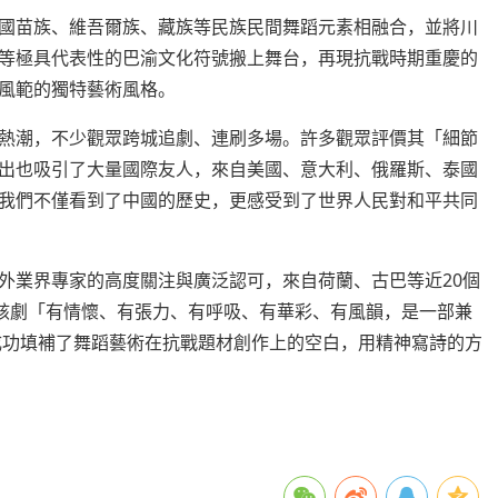
國苗族、維吾爾族、藏族等民族民間舞蹈元素相融合，並將川
等極具代表性的巴渝文化符號搬上舞台，再現抗戰時期重慶的
風範的獨特藝術風格。
熱潮，不少觀眾跨城追劇、連刷多場。許多觀眾評價其「細節
出也吸引了大量國際友人，來自美國、意大利、俄羅斯、泰國
我們不僅看到了中國的歷史，更感受到了世界人民對和平共同
外業界專家的高度關注與廣泛認可，來自荷蘭、古巴等近20個
讚該劇「有情懷、有張力、有呼吸、有華彩、有風韻，是一部兼
成功填補了舞蹈藝術在抗戰題材創作上的空白，用精神寫詩的方