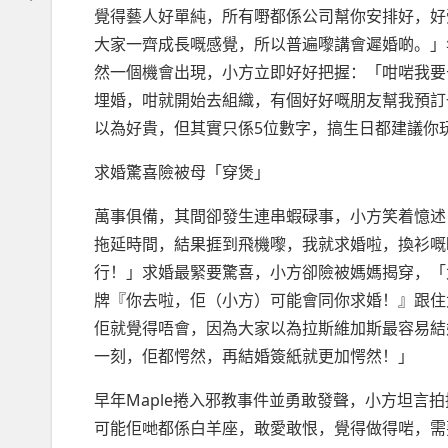
覺得藝人好單純，所有嘢都係公司幫你安排好，好
大家一齊成長嘅感覺，所以普遍嚟講會遲婚啲。」年
然一個機會出現，小方立即好好把握：「咁啱我要
埋婚，咁就開始去組織，有個好好嘅朋友幫我預訂一系列
以為好貴，但其實只係5位數字，搞生日都建議你
求婚驚喜險被母「穿煲」
萬事俱備，其間卻發生連串蝦碌事，小方笑着憶述
拖延時間，結果捱到飛機嚟，我就求婚啦，換衫嘅
行！」求婚最緊要驚喜，小方卻險被媽媽揭穿，「太
牌『你去啦，佢（小方）可能會同你求婚！』跟住
佢就覺得唔會，因為大家以為拉斯維加斯最容易結
一刻，佢都愕然，再結婚簽紙就更加愕然！」
早年Maple捲入邪教事件並勇敢發聲，小方坦言
可能佢哋都係白羊座，敢愛敢恨，覺得做得啱，需