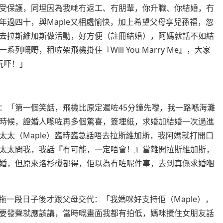
受保護，同埋因為我哋冇返工、冇朋輩，你升職、你結婚，冇
過四十，與Maple又相處愉快，加上希望父母享兒孫福，忽
去拉斯維加斯做活動，好方便（註冊結婚），阿媽就話不如結
嘅嘢，租咗架飛機掛住『Will You Marry Me』，大家
玩吓！」
：「第一個笑話，飛機比原定遲咗45分鐘先嚟，我一路喺海灘
時候，證婚人嚟咗再多個驚喜，簽埋紙，求婚加結婚一次過進
太（Maple）臨時臨急話唔去拉斯維加斯，我阿媽就打開口
太太問我，我話『冇可能，一定唔會！』當離開拉斯維加斯，
婚，但原來洛杉磯都得，佢以為冇咗呢件事，去到真係求婚嗰
拍拖一段日子後才跟父母交代：「我媽咪好支持佢（Maple），
要發聲就應該講，當時嘅畫面我都有拍低，媽咪攬住女朋友話