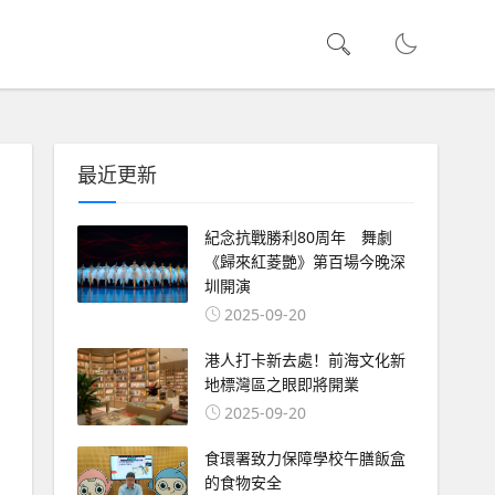
最近更新
紀念抗戰勝利80周年 舞劇
《歸來紅菱艷》第百場今晚深
圳開演
2025-09-20
港人打卡新去處！前海文化新
地標灣區之眼即將開業
2025-09-20
食環署致力保障學校午膳飯盒
的食物安全