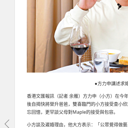
●方力申講述求
香港文匯報訊（記者 余雁）方力申（小方）在今年
後自揭快將榮升爸爸，雙喜臨門的小方接受查小欣
忘回憶，更罕談父母對Maple的接受與包容。
小方談及遲婚理由，他大方表示：「公眾覺得做藝