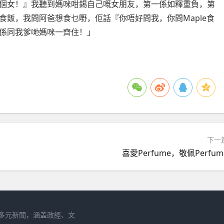
個女！』我聽到媽咪咁錫自己嘅女朋友，第一係如釋重負，第
飯，我問阿爸想食乜嘢，佢話『你唔好問我，你問Maple食
係同我爹哋媽咪一齊住！」
下一
喜愛Perfume，敬佩Perfum
多元新聞，涵盖政經、文