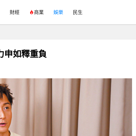
財經
商業
娛樂
民生
方力申如釋重負