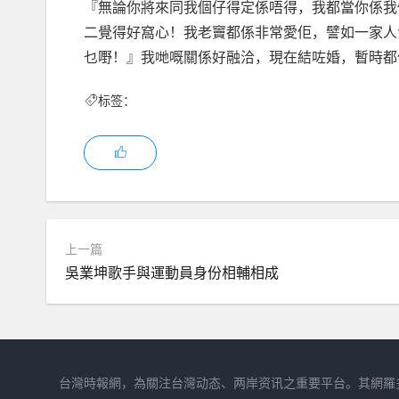
『無論你將來同我個仔得定係唔得，我都當你係我
二覺得好窩心！我老竇都係非常愛佢，譬如一家人食
乜嘢！』我哋嘅關係好融洽，現在結咗婚，暫時都
标签：
上一篇
吳業坤歌手與運動員身份相輔相成
台灣時報網，為關注台灣动态、两岸资讯之重要平台。其網羅