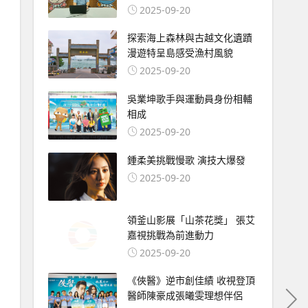
2025-09-20
探索海上森林與古越文化遺蹟
漫遊特呈島感受漁村風貌
2025-09-20
吳業坤歌手與運動員身份相輔
相成
2025-09-20
鍾柔美挑戰慢歌 演技大爆發
2025-09-20
領釜山影展「山茶花獎」 張艾
嘉視挑戰為前進動力
2025-09-20
《俠醫》逆市創佳績 收視登頂
醫師陳豪成張曦雯理想伴侶