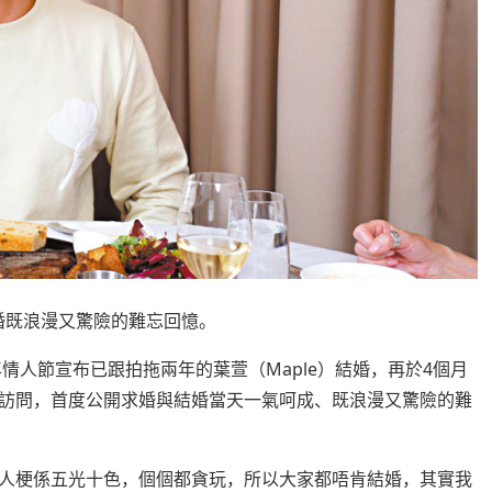
婚既浪漫又驚險的難忘回憶。
情人節宣布已跟拍拖兩年的葉萱（Maple）結婚，再於4個月
訪問，首度公開求婚與結婚當天一氣呵成、既浪漫又驚險的難
人梗係五光十色，個個都貪玩，所以大家都唔肯結婚，其實我