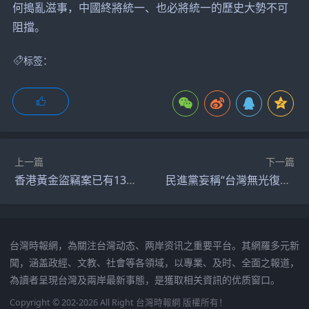
何搗亂滋事，中國終將統一、也必將統一的歷史大勢不可
阻擋。
标签：
上一篇
下一篇
香港黃金盜竊案已有13人被捕 65公斤黃金全數追回
民進黨妄稱“台灣無光復節” 但確認當天放假惹群嘲
台灣時報網，為關注台灣动态、两岸资讯之重要平台。其網羅多元新
聞，涵盖政經、文教、社會等各領域，以專業、及时、全面之報道，
為讀者呈現台灣及兩岸最新事態，是獲取相关資訊的优质窗口。
Copyright © 202-2026 All Right 台灣時報網 版權所有！