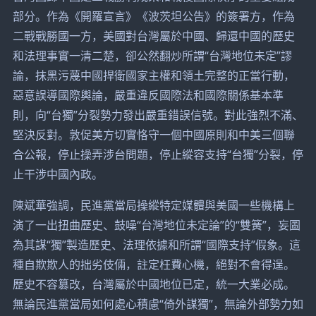
部分。作為《開羅宣言》《波茨坦公告》的簽署方，作為
二戰戰勝國一方，美國對台灣屬於中國、歸還中國的歷史
和法理事實一清二楚，卻公然翻炒所謂“台灣地位未定”謬
論，抹黑污蔑中國捍衛國家主權和領土完整的正當行動，
惡意誤導國際輿論，嚴重違反國際法和國際關係基本準
則，向“台獨”分裂勢力發出嚴重錯誤信號。對此強烈不滿、
堅決反對。敦促美方切實恪守一個中國原則和中美三個聯
合公報，停止操弄涉台問題，停止縱容支持“台獨”分裂，停
止干涉中國內政。
陳斌華強調，民進黨當局操縱特定媒體與美國一些機構上
演了一出扭曲歷史、鼓噪“台灣地位未定論”的“雙簧”，妄圖
為其謀“獨”製造歷史、法理依據和所謂“國際支持”假象。這
種自欺欺人的拙劣伎倆，註定枉費心機，絕對不會得逞。
歷史不容篡改，台灣屬於中國地位已定，統一大業必成。
無論民進黨當局如何處心積慮“倚外謀獨”，無論外部勢力如