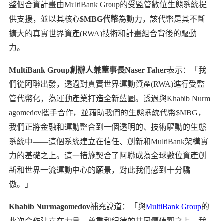
整個合資計畫由MultiBank Group的受監管數位生態系統提
供支援，並以其核心
$MBG代幣
為動力，該代幣是其不斷
擴大的真實世界資產(RWA)技術和計畫組合背後的驅動
力。
MultiBank Group創辦人兼董事長Naser Taher
表示：「我
們從阿聯出發，透過對真實世界運動資產(RWA)進行受監
管代幣化，為運動產業打造全新藍圖。透過與Khabib Nurm
agomedov攜手合作，並藉助我們的生態系統代幣$MBG，
我們正將金融和運動整合到一個透明的、技術驅動的生態
系統中——這個系統建立在信任、創新和MultiBank架構實
力的基礎之上。這一措施契合了阿聯成為全球數位資產創
新和世界一流運動中心的願景，對此我們感到十分驕
傲。」
Khabib Nurmagomedov
補充說道：「與
MultiBank Group
的
此次合作建立在力量、尊重和紀律的共同價值觀之上。我