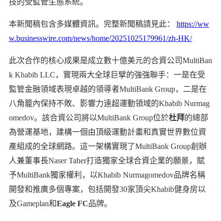
技的受監管生態系統。
本新聞稿包含多媒體資訊。完整新聞稿請見此：
https://ww
w.businesswire.com/news/home/20251025179961/zh-HK/
此次合作的核心成果是成立數十億美元的合資公司MultiBan
k Khabib LLC，實現兩大全球巨擘的強強聯手：一是在受
監管金融領域表現卓越的領導者MultiBank Group，二是在
八角籠內保持不敗、影響力遠超運動領域的Khabib Nurmag
omedov。該合資公司將以MultiBank Group位於
杜拜
的總部
為營運基地，建構一個由頂級運動計畫和真實世界數位資
產組成的全球網路。這一架構實現了MultiBank Group創辦
人兼董事長Naser Taher打造獨家全球合資企業的願景，賦
予MultiBank獨家權利，以Khabib Nurmagomedov品牌名稱
開發和推廣多個專案，包括開發30家頂尖Khabib健身房以
及Gameplan和
Eagle FC
品牌。