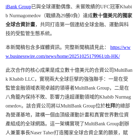
iBank Group
已與全球運動偶像、未嘗敗績的UFC冠軍Khabi
b Nurmagomedov（戰績為29勝0負）達成
數十億美元的獨家
全球合資計畫
，共同打造第一個連結全球金融、運動與科
技的受監管生態系統。
本新聞稿包含多媒體資訊。完整新聞稿請見此：
https://ww
w.businesswire.com/news/home/20251025179961/zh-HK/
此次合作的核心成果是成立數十億美元的合資公司MultiBan
k Khabib LLC，實現兩大全球巨擘的強強聯手：一是在受
監管金融領域表現卓越的領導者MultiBank Group，二是在
八角籠內保持不敗、影響力遠超運動領域的Khabib Nurmag
omedov。該合資公司將以MultiBank Group位於
杜拜
的總部
為營運基地，建構一個由頂級運動計畫和真實世界數位資
產組成的全球網路。這一架構實現了MultiBank Group創辦
人兼董事長Naser Taher打造獨家全球合資企業的願景，賦