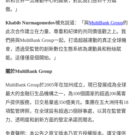
新和世界一流運動中心的願景，對此我們感到十分驕
傲。」
Khabib Nurmagomedov
補充說道：「與
MultiBank Group
的
此次合作建立在力量、尊重和紀律的共同價值觀之上。我
們將與MultiBank Group一起，打造超越運動的真正全球機
會，透過受監管的創新數位生態系統為運動員和粉絲賦
能。這僅僅是個開始。」
關於MultiBank Group
MultiBank Group於2005年在加州成立，現已發展成為全球
最大的金融衍生品機構之一，為100個國家的超過200萬客
戶提供服務，日交易量逾350億美元。集團在五大洲持有18
項監管牌照，在全球設有超過25個辦事處，以其在監管實
力、透明度和創新方面的堅定承諾而聞名。
免責聲明：本公告之原文版本乃官方授權版本。譯文僅供