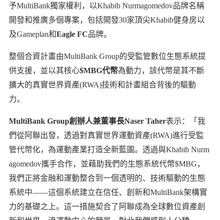
予MultiBank獨家權利，以Khabib Nurmagomedov品牌名稱
開發和推廣多個專案，包括開發30家頂尖Khabib健身房以
及Gameplan和
Eagle FC
品牌。
整個合資計畫由MultiBank Group的受監管數位生態系統提
供支援，並以其核心
$MBG代幣
為動力，該代幣是其不斷
擴大的真實世界資產(RWA)技術和計畫組合背後的驅動
力。
MultiBank Group創辦人兼董事長Naser Taher
表示：「我
們從阿聯出發，透過對真實世界運動資產(RWA)進行受監
管代幣化，為運動產業打造全新藍圖。透過與Khabib Nurm
agomedov攜手合作，並藉助我們的生態系統代幣$MBG，
我們正將金融和運動整合到一個透明的、技術驅動的生態
系統中——這個系統建立在信任、創新和MultiBank架構實
力的基礎之上。這一措施契合了阿聯成為全球數位資產創