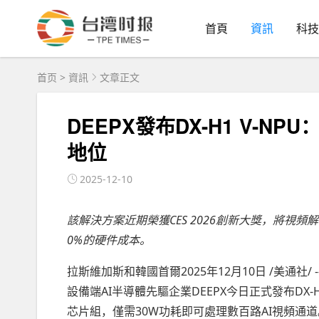
首頁
資訊
科技
首页
>
資訊
文章正文
DEEPX發布DX-H1 V-N
地位
2025-12-10
該解決方案近期榮獲
CES 2026創新大獎，將視
0%的硬件成本。
拉斯維加斯和韓國首爾2025年12月10日 /美通社/ 
設備端AI半導體先驅企業DEEPX今日正式發布DX
芯片組，僅需30W功耗即可處理數百路AI視頻通道