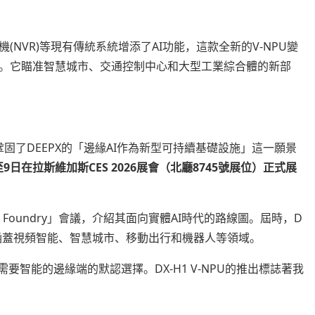
像機(NVR)等現有傳統系統增添了AI功能，這款全新的V-NPU變
。它瞄准智慧城市、交通控制中心和大型工業綜合體的新部
進一步鞏固了DEEPX的「邊緣AI作為新型可持續基礎設施」這一願景
日至9日在拉斯維加斯CES 2026展會（北廳8745號展位）正式展
 Foundry」會議，介紹其面向實體AI時代的路線圖。屆時，D
，涵蓋視頻智能、智慧城市、移動出行和機器人等領域。
需要智能的邊緣端的默認選擇。DX-H1 V-NPU的推出標誌著我