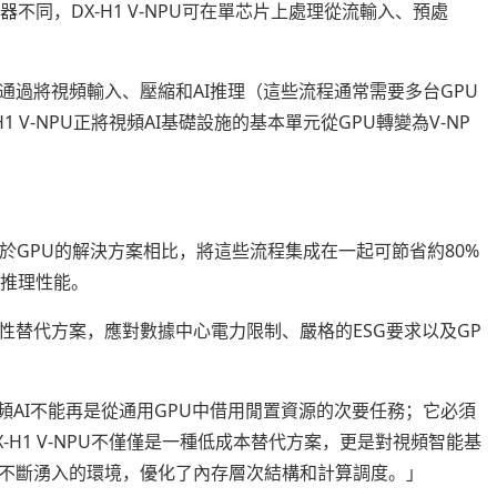
不同，DX-H1 V-NPU可在單芯片上處理從流輸入、預處
通過將視頻輸入、壓縮和AI推理（這些流程通常需要多台GPU
 V-NPU正將視頻AI基礎設施的基本單元從GPU轉變為V-NP
基於GPU的解決方案相比，將這些流程集成在一起可節省約80%
時推理性能。
性替代方案，應對數據中心電力限制、嚴格的ESG要求以及GP
規模視頻AI不能再是從通用GPU中借用閒置資源的次要任務；它必須
H1 V-NPU不僅僅是一種低成本替代方案，更是對視頻智能基
不斷湧入的環境，優化了內存層次結構和計算調度。」