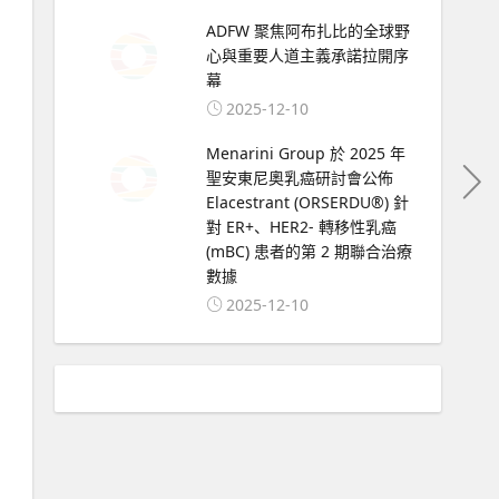
ADFW 聚焦阿布扎比的全球野
心與重要人道主義承諾拉開序
幕
2025-12-10
Menarini Group 於 2025 年
聖安東尼奧乳癌研討會公佈
Elacestrant (ORSERDU®) 針
對 ER+、HER2- 轉移性乳癌
(mBC) 患者的第 2 期聯合治療
數據
2025-12-10