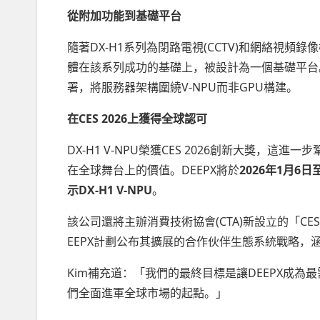
從附加功能到基礎平台
隨著DX-H1系列為閉路電視(CCTV)和網絡視頻錄
體在該系列成功的基礎上，被設計為一個基礎平台
署，將服務器架構圍繞V-NPU而非GPU構建。
在
CES 2026上獲得全球認可
DX-H1 V-NPU榮獲CES 2026創新大獎，這
在全球舞台上的價值。DEEPX將於
2026年1月6
示DX-H1 V-NPU
。
該公司還將主辦消費技術協會(CTA)新設立的「CES
EEPX計劃公布其擴展的合作伙伴生態系統戰略
Kim補充道：「我們的最終目標是讓DEEPX成為最
們全面進軍全球市場的起點。」