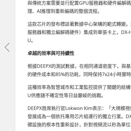
與傳統方案需要並行配置GPU服務器和硬件編解碼器
理、AI推理到重新編碼的整個流程。
這款芯片的發布標誌著數據中心架構的範式轉變。
服務器和獨立編解碼硬件）集成到單張卡上，DX-H1
U。
卓越的效率與可持續性
根據DEEPX的測試數據，在相同通道密度下，與
的硬件成本和85%的功耗，同時保持7x24小時實
這種效率為智慧城市和工業監控提供了關鍵的結構
U供應鏈不確定性等日益嚴峻的挑戰。
DEEPX首席執行官Lokwon Kim表示：「大
發展成為一個依托專用芯片組運行的獨立行業。DX-
礎設施的根本性重新設計，針對視頻流以秒為單位