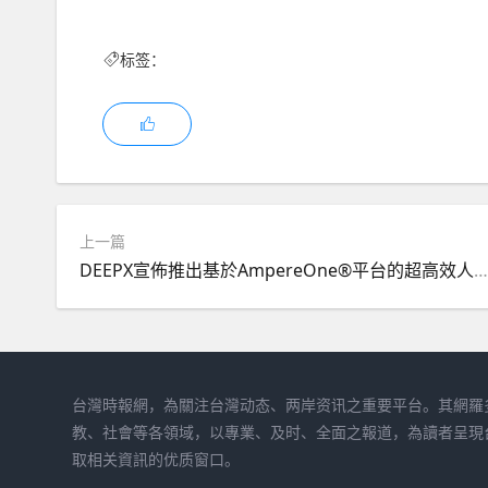
标签：
上一篇
DEEPX宣佈推出基於AmpereOne®平台的超高效人工智能視頻分析解決方案
台灣時報網，為關注台灣动态、两岸资讯之重要平台。其網羅
教、社會等各領域，以專業、及时、全面之報道，為讀者呈現
取相关資訊的优质窗口。