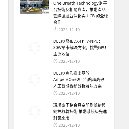
One Breath Technology® 平
台技術及相關資產，推動產品
管線擴展並深化與 UCB 的全球
合作
2025-12-10
DEEPX發布DX-H1 V-NPU：
30W單卡解決方案，挑戰GPU
主導地位
2025-12-10
DEEPX宣佈推出基於
AmpereOne®平台的超高效
人工智能視頻分析解決方案
2025-12-10
環旭電子整合真空印刷塑封與
銅柱移轉技術 推動系統級先進
封裝應用
2025-12-10