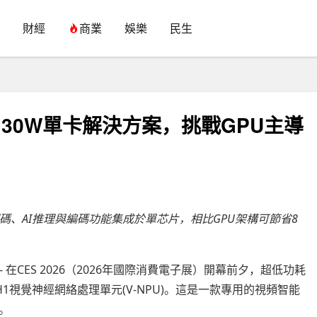
財經
商業
娛樂
民生
PU：30W單卡解決方案，挑戰GPU主導
頻解碼、AI推理與編碼功能集成於單芯片，相比GPU架構可節省8
-- 在CES 2026（2026年國際消費電子展）開幕前夕，超低功耗
-H1視覺神經網絡處理單元(V-NPU)。這是一款專用的視頻智能
。