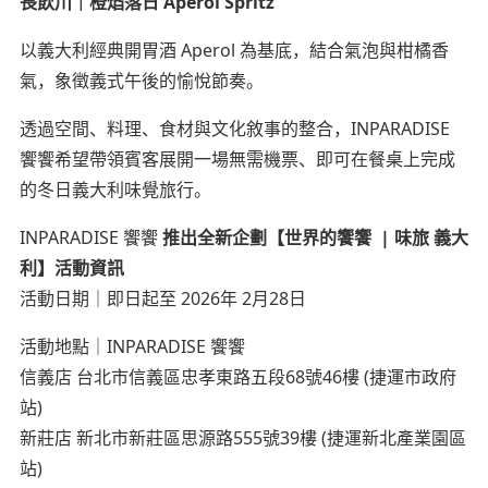
長飲川｜橙焰落日 Aperol Spritz
以義大利經典開胃酒 Aperol 為基底，結合氣泡與柑橘香
氣，象徵義式午後的愉悅節奏。
透過空間、料理、食材與文化敘事的整合，INPARADISE
饗饗希望帶領賓客展開一場無需機票、即可在餐桌上完成
的冬日義大利味覺旅行。
INPARADISE 饗饗
推出全新企劃【世界的饗饗 | 味旅 義大
利】活動資訊
活動日期｜即日起至 2026年 2月28日
活動地點｜INPARADISE 饗饗
信義店 台北市信義區忠孝東路五段68號46樓 (捷運市政府
站)
新莊店 新北市新莊區思源路555號39樓 (捷運新北產業園區
站)