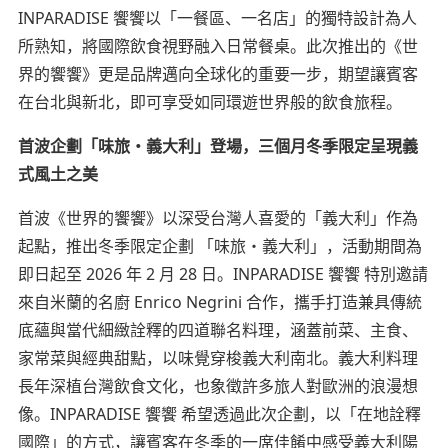
INPARADISE 饗饗以「一餐區、一名店」的獨特設計為人
所熟知，將國際飲食視野融入日常餐桌。此次推出的《世
界的饗饗》更是品牌邁向全球化的重要一步，期望讓賓客
在台北與新北，即可享受如同環遊世界般的飲食旅程。
首波企劃「味旅
・
義大利」登場，三個月冬季限定呈現義
式風土之美
首波《世界的饗饗》以深受台灣人喜愛的「義大利」作為
起點，推出冬季限定企劃 「味旅・義大利」，活動期間為
即日起至 2026 年 2 月 28 日。INPARADISE 饗饗 特別邀請
來自米蘭的名廚 Enrico Negrini 合作，攜手打造兼具傳統
底蘊與當代細緻詮釋的四道聯名料理，涵蓋前菜、主食、
家常菜與經典甜點，以味覺穿梭義大利南北。義大利料理
長年深植台灣飲食文化，也象徵許多旅人對歐洲的浪漫想
像。INPARADISE 饗饗 希望透過此次企劃，以「在地詮釋
國際」的方式，讓賓客在冬季的一席佳餚中感受義大利陽