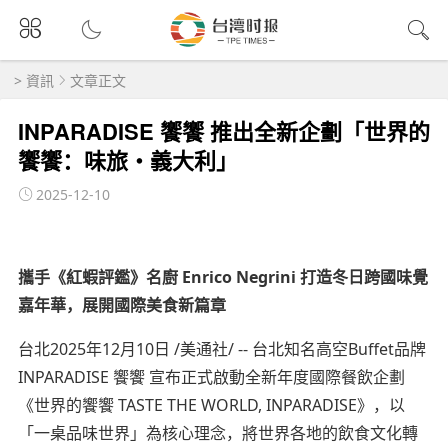
>
資訊
文章正文
INPARADISE 饗饗 推出全新企劃「世界的
饗饗：味旅・義大利」
2025-12-10
攜手《紅蝦評鑑》名廚 Enrico Negrini 打造冬日跨國味覺
嘉年華，
展開國際美食新篇章
台北2025年12月10日 /美通社/ -- 台北知名高空Buffet品牌
INPARADISE 饗饗 宣布正式啟動全新年度國際餐飲企劃
《世界的饗饗 TASTE THE WORLD, INPARADISE》，以
「一桌品味世界」為核心理念，將世界各地的飲食文化轉