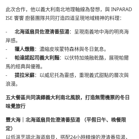
此次合作，他以義大利南北地理軸線為發想，與 INPARAD
ISE 饗饗 廚藝團隊共同打造四道呈現地域精神的料理：
-
北海道扇貝佐澄清番茄湯
：呈現南義地中海的明亮海
岸感。
-
獵人燉雞
：濃縮皮埃蒙特森林與冬日氣息。
-
帕達諾起司義大利麵
：以伏特加燒融乾酪，展現帕爾
馬的經典與優雅。
-
提拉米蘇
：以威尼托為靈感，重現義式甜點的層次與
浪漫。
五大餐區共同演繹義大利南北風貌，打造無需機票的冬日
味覺旅行
豐大海｜北海道扇貝佐澄清番茄湯 （平假日午、晚餐限
定）
以低溫烹調北海道扇貝，搭配24小時精煉的澄清番茄湯，