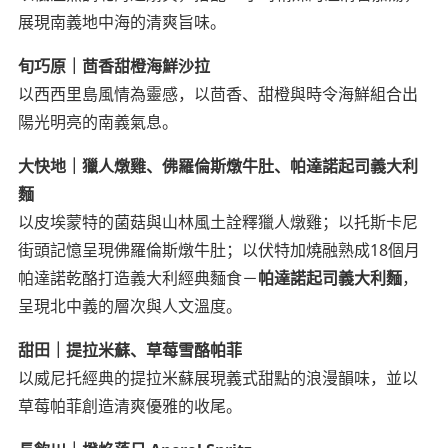
展現南義地中海的清爽旨味。
旬巧原｜茴香甜橙海鮮沙拉
以西西里島風情為靈感，以茴香、甜橙與時令海鮮組合出
陽光明亮的南義氣息。
大快地｜獵人燉雞、佛羅倫斯燉牛肚、帕達諾起司義大利
麵
以皮埃蒙特的菌菇與山林風土詮釋獵人燉雞；以托斯卡尼
街頭記憶呈現佛羅倫斯燉牛肚；以伏特加燒融熟成18個月
帕達諾乾酪打造義大利經典麵食－
帕達諾起司義大利麵
，
呈現北中義的層次與人文溫度。
甜田｜提拉米蘇、草莓雪酪帕菲
以威尼托經典的提拉米蘇展現義式甜點的浪漫韻味，並以
草莓帕菲創造清爽優雅的收尾。