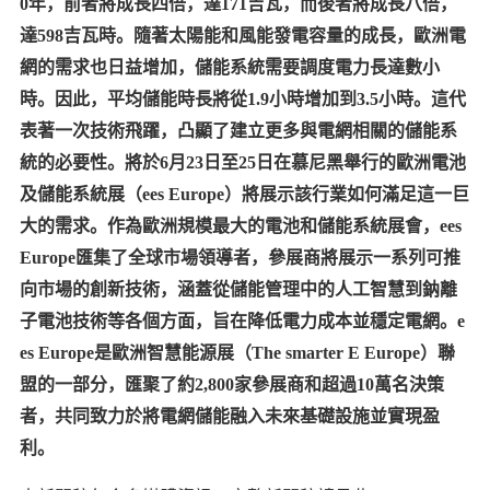
0年，前者將成長四倍，達171吉瓦，而後者將成長八倍，
達598吉瓦時。隨著太陽能和風能發電容量的成長，歐洲電
網的需求也日益增加，儲能系統需要調度電力長達數小
時。因此，平均儲能時長將從1.9小時增加到3.5小時。這代
表著一次技術飛躍，凸顯了建立更多與電網相關的儲能系
統的必要性。將於6月23日至25日在慕尼黑舉行的歐洲電池
及儲能系統展（ees Europe）將展示該行業如何滿足這一巨
大的需求。作為歐洲規模最大的電池和儲能系統展會，ees
Europe匯集了全球市場領導者，參展商將展示一系列可推
向市場的創新技術，涵蓋從儲能管理中的人工智慧到鈉離
子電池技術等各個方面，旨在降低電力成本並穩定電網。e
es Europe是歐洲智慧能源展（The smarter E Europe）聯
盟的一部分，匯聚了約2,800家參展商和超過10萬名決策
者，共同致力於將電網儲能融入未來基礎設施並實現盈
利。