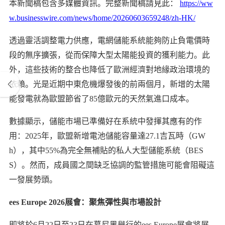
本新聞稿包含多媒體資訊。完整新聞稿請見此：
https://ww
w.businesswire.com/news/home/20260603659248/zh-HK/
透過靈活調整電力供應，電網儲能系統能夠防止負電價時
段的無序擴張，從而保障大型太陽能投資的獲利能力。此
外，這些技術的整合也降低了歐洲經濟對地緣政治環境的
依賴。光是近期中東危機爆發後的前兩個月，新增的太陽
能發電就為歐盟節省了85億歐元的天然氣進口成本。
數據顯示，儲能市場已準備好在系統中發揮其應有的作
用：2025年，歐盟新增電池儲能容量達27.1吉瓦時（GW
h），其中55%為完全無補貼的私人大型儲能系統（BES
S）。然而，成員國之間缺乏協調的監管措施可能會阻礙這
一發展勢頭。
ees Europe 2026展會：聚焦彈性與市場設計
即將於6月22日至23日在慕尼黑舉行的ees Europe展會將展