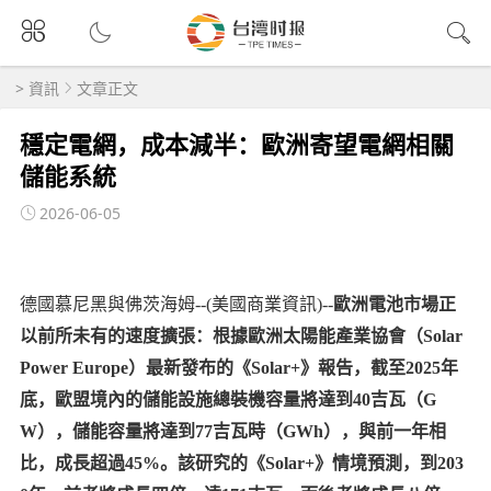
>
資訊
文章正文
穩定電網，成本減半：歐洲寄望電網相關
儲能系統
2026-06-05
德國慕尼黑與佛茨海姆--(美國商業資訊)--
歐洲電池市場正
以前所未有的速度擴張：根據歐洲太陽能產業協會（Solar
Power Europe）最新發布的《Solar+》報告，截至2025年
底，歐盟境內的儲能設施總裝機容量將達到40吉瓦（G
W），儲能容量將達到77吉瓦時（GWh），與前一年相
比，成長超過45%。該研究的《Solar+》情境預測，到203