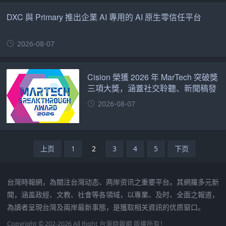
DXC 與 Primary 推出企業 AI 專用的 AI 原生零信任平台
2026-08-07
Cision 榮獲 2026 年 MarTech 突破獎
三項大獎，涵蓋社交聆聽、新聞稿發
佈及 AEO 領域
2026-08-07
上页
1
2
3
4
5
下页
台灣時報網，為關注台灣动态、两岸资讯之重要平台。其網羅多元新
聞，涵盖政經、文教、社會等各領域，以專業、及时、全面之報道，
為讀者呈現台灣及兩岸最新事態，是獲取相关資訊的优质窗口。
Copyright © 202-2026 All Right 台灣時報網 版權所有！