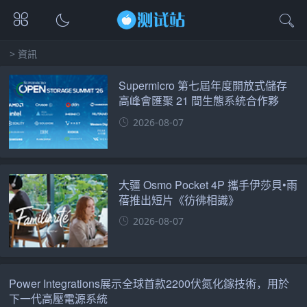
>
資訊
Supermicro 第七屆年度開放式儲存
高峰會匯聚 21 間生態系統合作夥
伴，分享大規模部署企業級 AI 的實
2026-08-07
用指南
大疆 Osmo Pocket 4P 攜手伊莎貝•雨
蓓推出短片《彷彿相識》
2026-08-07
Power Integrations展示全球首款2200伏氮化鎵技術，用於
下一代高壓電源系統