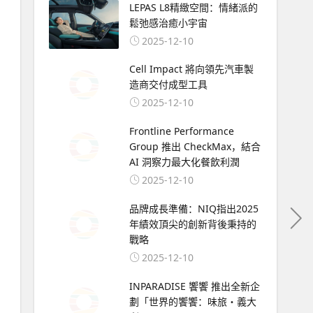
LEPAS L8精緻空間：情緒派的
鬆弛感治癒小宇宙
2025-12-10
Cell Impact 將向領先汽車製
造商交付成型工具
2025-12-10
Frontline Performance
Group 推出 CheckMax，結合
AI 洞察力最大化餐飲利潤
2025-12-10
品牌成長準備：NIQ指出2025
年績效頂尖的創新背後秉持的
戰略
2025-12-10
INPARADISE 饗饗 推出全新企
劃「世界的饗饗：味旅・義大