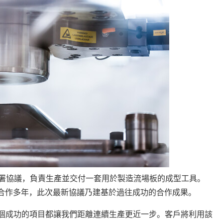
製造商簽署協議，負責生產並交付一套用於製造流場板的成型工具。
戶項目已合作多年，此次最新協議乃建基於過往成功的合作成果。
n 表示：「每一個成功的項目都讓我們距離連續生產更近一步。客戶將利用該